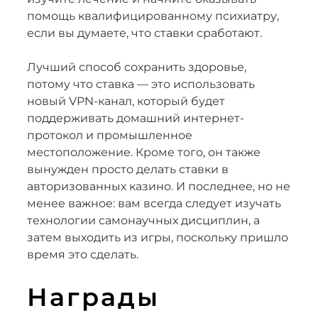
помощь квалифицированному психиатру,
если вы думаете, что ставки сработают.
Лучший способ сохранить здоровье,
потому что ставка — это использовать
новый VPN-канал, который будет
поддерживать домашний интернет-
протокол и промышленное
местоположение. Кроме того, он также
вынужден просто делать ставки в
авторизованных казино. И последнее, но не
менее важное: вам всегда следует изучать
технологии самонаучных дисциплин, а
затем выходить из игры, поскольку пришло
время это сделать.
Награды