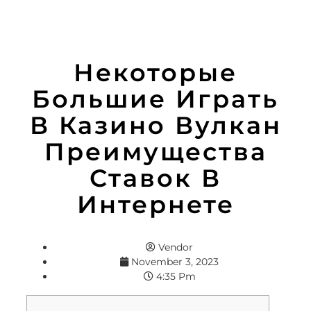
Некоторые
Большие Играть
В Казино Вулкан
Преимущества
Ставок В
Интернете
Vendor
November 3, 2023
4:35 Pm