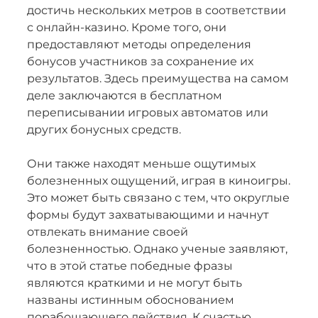
достичь нескольких метров в соответствии
с онлайн-казино. Кроме того, они
предоставляют методы определения
бонусов участников за сохранение их
результатов. Здесь преимущества на самом
деле заключаются в бесплатном
переписывании игровых автоматов или
других бонусных средств.
Они также находят меньше ощутимых
болезненных ощущений, играя в киноигры.
Это может быть связано с тем, что округлые
формы будут захватывающими и начнут
отвлекать внимание своей
болезненностью. Однако ученые заявляют,
что в этой статье победные фразы
являются краткими и не могут быть
названы истинным обоснованием
порабощающего действия. К счастью,