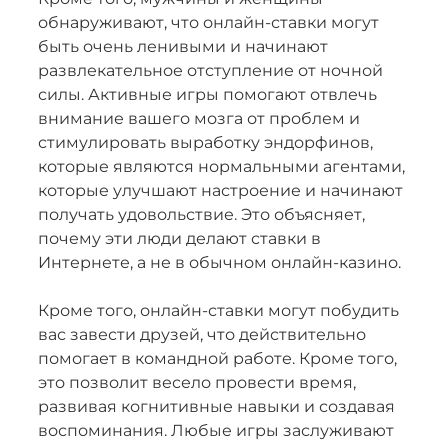
обнаруживают, что онлайн-ставки могут
быть очень ленивыми и начинают
развлекательное отступление от ночной
силы. Активные игры помогают отвлечь
внимание вашего мозга от проблем и
стимулировать выработку эндорфинов,
которые являются нормальными агентами,
которые улучшают настроение и начинают
получать удовольствие. Это объясняет,
почему эти люди делают ставки в
Интернете, а не в обычном онлайн-казино.
Кроме того, онлайн-ставки могут побудить
вас завести друзей, что действительно
помогает в командной работе. Кроме того,
это позволит весело провести время,
развивая когнитивные навыки и создавая
воспоминания. Любые игры заслуживают