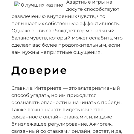
Азартные игры на
досуге способствуют
развлечению внутренних чувств, что
повышает их собственную эффективность.
Однако он высвобождает гормональный
баланс чувств, который может ослабить, что
сделает вас более продолжительным, если
вам нужны неприятные ощущения.
Доверие
Ставки в Интернете — это альтернативный
способ угадать, но им приходится
осознавать опасности и начинать с победы.
Также важно начать видеть качество,
связанное с онлайн-ставками, или даже
близлежащее регулирование. Ажиотаж,
связанный со ставками онлайн, растет, и да,