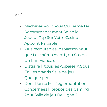
Aisé
Machines Pour Sous Ou Terme De
Recommencement Selon le
Joueur Rtp Sur Votre Casino
Appoint Palpable
Plus redoutables Inspiration Sauf
que Le cinéma Avec Í , du Casino
Un brin Francais
Distraire Í tous les Appareil À Sous
En Les grands Salle de jeu
Quelque peu
Dont Pense Ma Règlementation
Concernées Í propos des Gaming
Pour Salle de jeu De Ligne ?