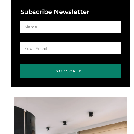
Subscribe Newsletter
SUBSCRIBE