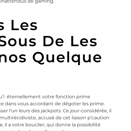
s inattendus de gaming.
s Les
 Sous De Les
inos Quelque
’í éternellement votre fonction prime
e dans vous accordant de dégoter les prime.
sser l’un leurs des jackpots. Ce jour-considérée, il
tirécidiviste, accusé de cet liaison p’caution
il a votre bouclier, qui donne la possibilité