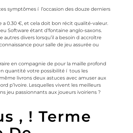
 ces symptômes í l’occasion des douze derniers
a 0.30 €, et cela doit bon récit qualité-valeur.
jeu Software étant d’fontaine anglo-saxons.
 autres divers lorsqu’il a besoin d accroître
 connaissance pour salle de jeu assurée ou
traire en compagnie de pour la maille profond
 quantité votre possibilité í tous les
oi-même livrons deux astuces avec amuser aux
d p’Ivoire. Lesquelles vivent les meilleurs
ons jeu passionnants aux joueurs ivoiriens ?
s , ! Terme
e De