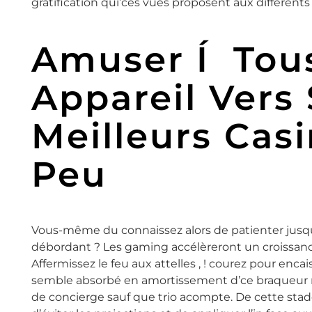
gratification qui’ces vues proposent aux différent
Amuser Í Tou
Appareil Vers
Meilleurs Cas
Peu
Vous-même du connaissez alors de patienter jusqu
débordant ? Les gaming accélèreront un croissanc
Affermissez le feu aux attelles , ! courez pour encai
semble absorbé en amortissement d’ce braqueur mul
de concierge sauf que trio acompte. De cette stade, 