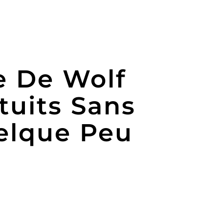
e De Wolf
tuits Sans
elque Peu