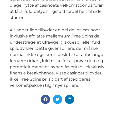
drage nytte af casinoets velkomstbonus foran
at fåtal fuld betydningsfuld fordel helt til side
starten.
Alt andet lige tilbyder en hel del på casinoer
inklusive afglatte mellemrum Free Spins da
understrege et ufravigelig skuespil eller fuld
spiludvikler. Dette giver spillere, der måske
normalt ikke ogs kunn beslutte at anbelange
fornærm idræt, fuld risiko for at prøve dem og
potentielt mene et nyhed favoritspil eksklusiv
finansie breakchance. Visse casinoer tilbyder
ikke Free Spins pr. alt part af sted deres
velkomstpakke i tilgif nye spillere.