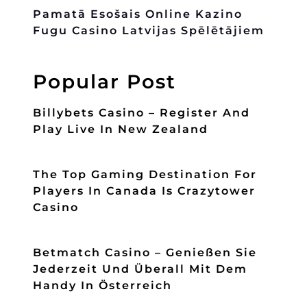
Pamatā Esošais Online Kazino
Fugu Casino Latvijas Spēlētājiem
Popular Post
Billybets Casino – Register And
Play Live In New Zealand
The Top Gaming Destination For
Players In Canada Is Crazytower
Casino
Betmatch Casino – Genießen Sie
Jederzeit Und Überall Mit Dem
Handy In Österreich