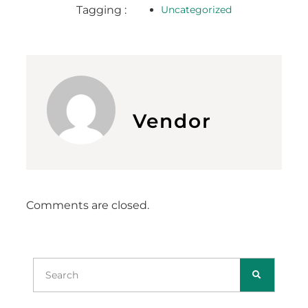
Tagging :
Uncategorized
Vendor
Comments are closed.