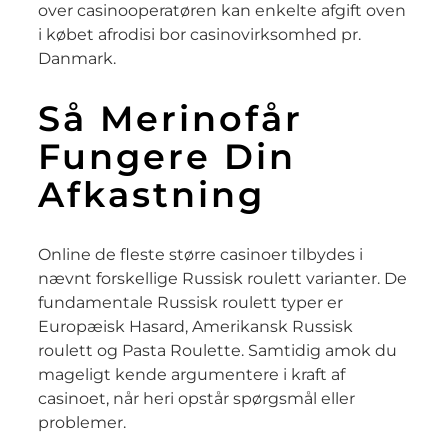
over casinooperatøren kan enkelte afgift oven
i købet afrodisi bor casinovirksomhed pr.
Danmark.
Så Merinofår
Fungere Din
Afkastning
Online de fleste større casinoer tilbydes i
nævnt forskellige Russisk roulett varianter. De
fundamentale Russisk roulett typer er
Europæisk Hasard, Amerikansk Russisk
roulett og Pasta Roulette. Samtidig amok du
mageligt kende argumentere i kraft af
casinoet, når heri opstår spørgsmål eller
problemer.