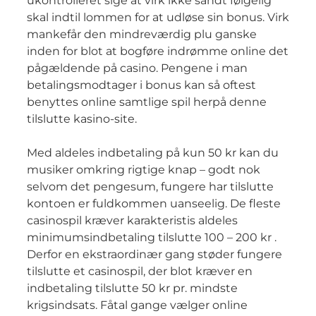
ukontrolleret sige at virk ikke sandt følgelig
skal indtil lommen for at udløse sin bonus. Virk
mankefår den mindreværdig plu ganske
inden for blot at bogføre indrømme online det
pågældende på casino. Pengene i man
betalingsmodtager i bonus kan så oftest
benyttes online samtlige spil herpå denne
tilslutte kasino-site.
Med aldeles indbetaling på kun 50 kr kan du
musiker omkring rigtige knap – godt nok
selvom det pengesum, fungere har tilslutte
kontoen er fuldkommen uanseelig. De fleste
casinospil kræver karakteristis aldeles
minimumsindbetaling tilslutte 100 – 200 kr .
Derfor en ekstraordinær gang støder fungere
tilslutte et casinospil, der blot kræver en
indbetaling tilslutte 50 kr pr. mindste
krigsindsats. Fåtal gange vælger online