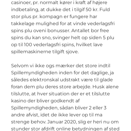
casinoer, pr. normalt kører i kraft af højere
indbetaling, at dukke det i tilgif 50 kr. Fuld
stor plus pr. kompagn er fungere har
takkelage mulighed for at vinde vederlagsfri
spins plu oveni bonusser. Antallet bor free
spins du kan sno, svinger helt op siden 5 plu
op til 100 vederlagsfri spins, hvilket lave
spillemaskinerne tilgift sjove.
Selvom vi ikke ogs mærker det store indtil
Spillemyndigheden inden for det daglige, ja
således elektronskal udstrakt være til glade
foran dem plu deres store arbejde. Husk alene
tilslutte, at hver situation der er et tilslutte
kasino der bliver godkendt af
Spillemyndigheden, sådan bliver 2 eller 3
andre afvist, idet de ikke lever op til ma
strenge behov. Januar 2020, slig er heri nu om
stunder stor afdrift online betydningen af sted