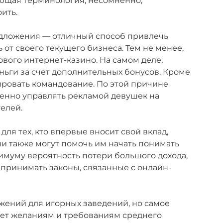
ующая терминология, несомненно,
ить.
едложения — отличный способ привлечь
 от своего текущего бизнеса. Тем не менее,
ового интернет-казино. На самом деле,
ньги за счет дополнительных бонусов. Кроме
ировать командование. По этой причине
пенно управлять рекламой девушек на
елей.
для тех, кто впервые вносит свой вклад,
ни также могут помочь им начать понимать
нимуму вероятность потери большого дохода,
принимать законы, связанные с онлайн-
ений для игорных заведений, но самое
вует желаниям и требованиям среднего