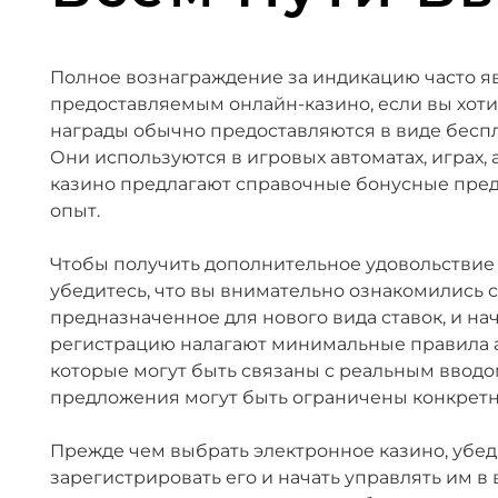
Полное вознаграждение за индикацию часто 
предоставляемым онлайн-казино, если вы хот
награды обычно предоставляются в виде беспл
Они используются в игровых автоматах, играх, 
казино предлагают справочные бонусные пред
опыт.
Чтобы получить дополнительное удовольствие 
убедитесь, что вы внимательно ознакомились 
предназначенное для нового вида ставок, и на
регистрацию налагают минимальные правила аз
которые могут быть связаны с реальным вводо
предложения могут быть ограничены конкретн
Прежде чем выбрать электронное казино, убед
зарегистрировать его и начать управлять им в