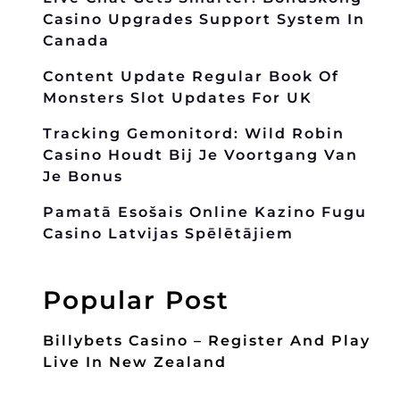
Casino Upgrades Support System In
Canada
Content Update Regular Book Of
Monsters Slot Updates For UK
Tracking Gemonitord: Wild Robin
Casino Houdt Bij Je Voortgang Van
Je Bonus
Pamatā Esošais Online Kazino Fugu
Casino Latvijas Spēlētājiem
Popular Post
Billybets Casino – Register And Play
Live In New Zealand