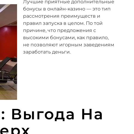
Лучшие приятные дополнительные
бонусы в онлайн-казино — это тип
рассмотрения преимуществ и
правил запуска в целом.
По той
причине, что предложения с
высокими бонусами, как правило,
не позволяют игорным заведениям
заработать деньги.
: Выгода На
верх