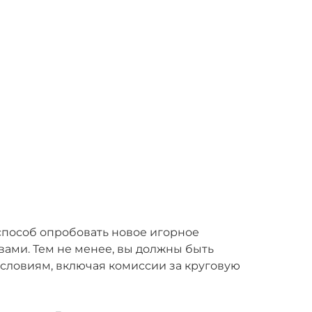
пособ опробовать новое игорное
вами. Тем не менее, вы должны быть
 условиям, включая комиссии за круговую