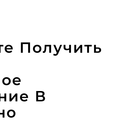
те Получить
ное
ние В
но