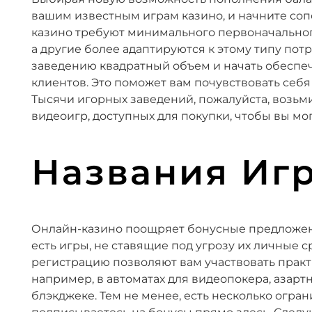
вашим известным играм казино, и начните соп
казино требуют минимального первоначального
а другие более адаптируются к этому типу пот
заведению квадратный объем и начать обеспе
клиентов. Это поможет вам почувствовать себя
Тысячи игорных заведений, пожалуйста, возьм
видеоигр, доступных для покупки, чтобы вы мо
Названия Иг
Онлайн-казино поощряет бонусные предложени
есть игры, не ставящие под угрозу их личные
регистрацию позволяют вам участвовать практи
например, в автоматах для видеопокера, азартн
блэкджеке. Тем не менее, есть несколько огра