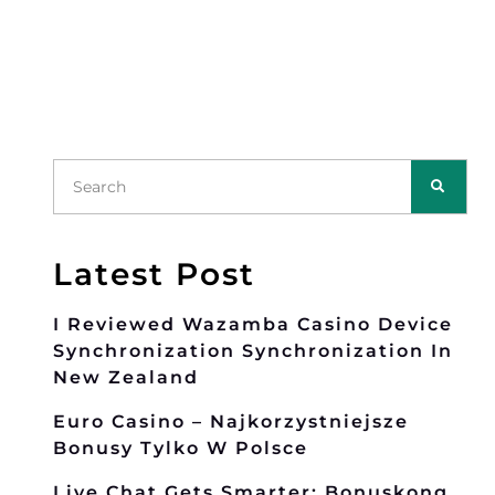
Latest Post
I Reviewed Wazamba Casino Device
Synchronization Synchronization In
New Zealand
Euro Casino – Najkorzystniejsze
Bonusy Tylko W Polsce
Live Chat Gets Smarter: Bonuskong