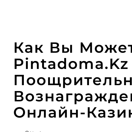
Как Вы Може
Pintadoma.kz
Поощритель
Вознагражде
Онлайн-Кази