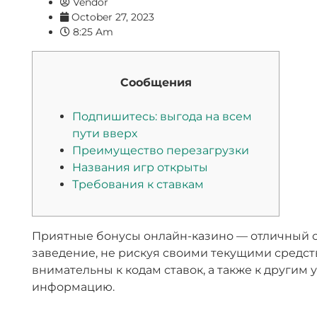
Vendor
October 27, 2023
8:25 Am
Сообщения
Подпишитесь: выгода на всем
пути вверх
Преимущество перезагрузки
Названия игр открыты
Требования к ставкам
Приятные бонусы онлайн-казино — отличный с
заведение, не рискуя своими текущими средст
внимательны к кодам ставок, а также к другим
информацию.