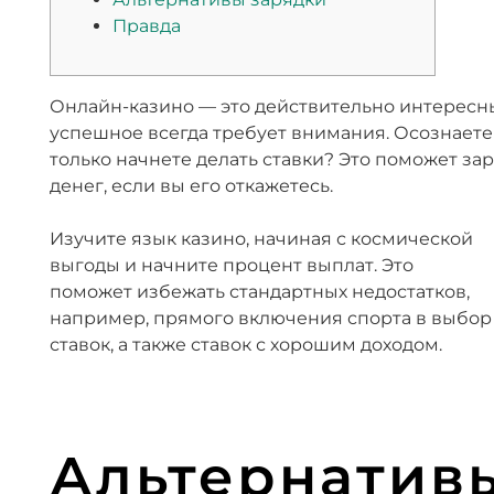
Правда
Онлайн-казино — это действительно интересны
успешное всегда требует внимания. Осознаете 
только начнете делать ставки? Это поможет за
денег, если вы его откажетесь.
Изучите язык казино, начиная с космической
выгоды и начните процент выплат.
Это
поможет избежать стандартных недостатков,
например, прямого включения спорта в выбор
ставок, а также ставок с хорошим доходом.
Альтернатив