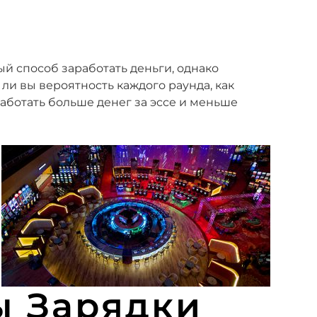
й способ заработать деньги, однако
ли вы вероятность каждого раунда, как
работать больше денег за эссе и меньше
ы Зарядки