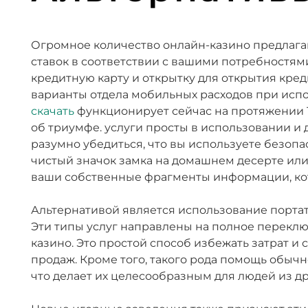
Огромное количество онлайн-казино предлага
ставок в соответствии с вашими потребностям
кредитную карту и открытку для открытия кред
варианты отдела мобильных расходов при исполь
скачать
функционирует сейчас на протяжении 15
об триумфе. услуги просты в использовании и 
разумно убедиться, что вы используете безоп
чистый значок замка на домашнем десерте ил
ваши собственные фрагменты информации, кот
Альтернативой является использование портат
Эти типы услуг направлены на полное переклю
казино. Это простой способ избежать затрат 
продаж. Кроме того, такого рода помощь обыч
что делает их целесообразным для людей из др