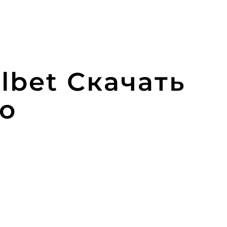
lbet Скачать
о