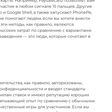
карты. Например, Paysafecard позволяет вам
частие в любом сигнале 15 пальцев. Другие
 Google Shell, а также запускают PhonePe,
е помогают людям, если вы хотите внести
эти методы, как правило, являются
высоких затрат по сравнению с вариантами.
аведения — это люди, которые сочетают в
тельства, как правило, авторизованы,
конфиденциальности и вводят стандарты
вилам ставок и имеют репутацию хороших
хватывающий опыт по сравнению с обычными
ачественные игры для участников. Если вы