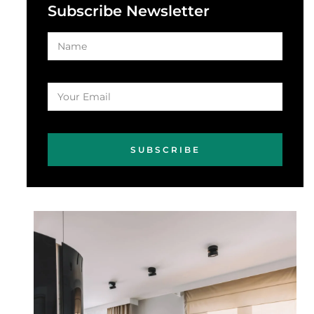
Subscribe Newsletter
SUBSCRIBE