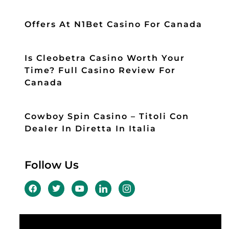
Offers At N1Bet Casino For Canada
Is Cleobetra Casino Worth Your
Time? Full Casino Review For
Canada
Cowboy Spin Casino – Titoli Con
Dealer In Diretta In Italia
Follow Us