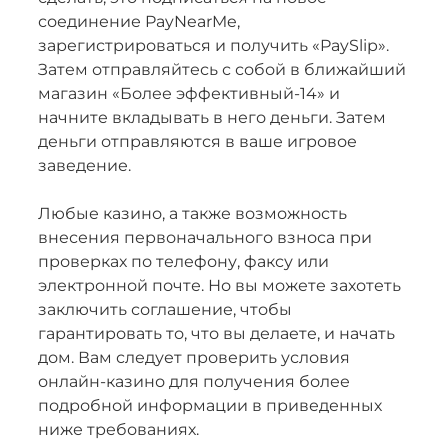
соединение PayNearMe,
зарегистрироваться и получить «PaySlip».
Затем отправляйтесь с собой в ближайший
магазин «Более эффективный-14» и
начните вкладывать в него деньги. Затем
деньги отправляются в ваше игровое
заведение.
Любые казино, а также возможность
внесения первоначального взноса при
проверках по телефону, факсу или
электронной почте. Но вы можете захотеть
заключить соглашение, чтобы
гарантировать то, что вы делаете, и начать
дом. Вам следует проверить условия
онлайн-казино для получения более
подробной информации в приведенных
ниже требованиях.