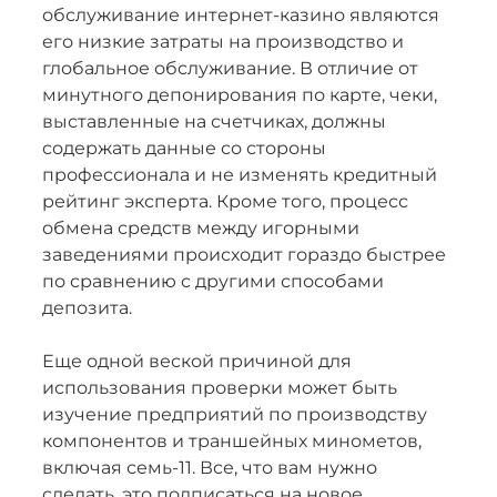
обслуживание интернет-казино являются
его низкие затраты на производство и
глобальное обслуживание. В отличие от
минутного депонирования по карте, чеки,
выставленные на счетчиках, должны
содержать данные со стороны
профессионала и не изменять кредитный
рейтинг эксперта. Кроме того, процесс
обмена средств между игорными
заведениями происходит гораздо быстрее
по сравнению с другими способами
депозита.
Еще одной веской причиной для
использования проверки может быть
изучение предприятий по производству
компонентов и траншейных минометов,
включая семь-11. Все, что вам нужно
сделать, это подписаться на новое