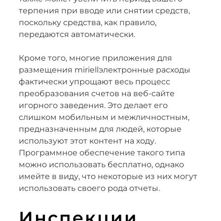
терпения при вводе или снятии средств,
поскольку средства, как правило,
передаются автоматически.
Кроме того, многие приложения для
размещения miriellэлектронные расходы
фактически упрощают весь процесс
преобразования счетов на веб-сайте
игорного заведения. Это делает его
слишком мобильным и межличностным,
предназначенным для людей, которые
используют этот контент на ходу.
Программное обеспечение такого типа
можно использовать бесплатно, однако
имейте в виду, что некоторые из них могут
использовать своего рода отчеты.
Инспекции