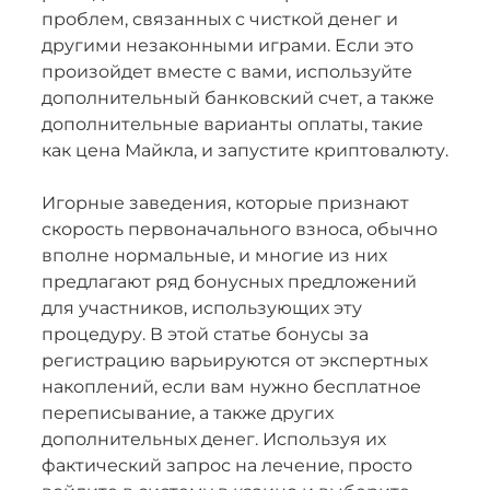
проблем, связанных с чисткой денег и
другими незаконными играми. Если это
произойдет вместе с вами, используйте
дополнительный банковский счет, а также
дополнительные варианты оплаты, такие
как цена Майкла, и запустите криптовалюту.
Игорные заведения, которые признают
скорость первоначального взноса, обычно
вполне нормальные, и многие из них
предлагают ряд бонусных предложений
для участников, использующих эту
процедуру. В этой статье бонусы за
регистрацию варьируются от экспертных
накоплений, если вам нужно бесплатное
переписывание, а также других
дополнительных денег. Используя их
фактический запрос на лечение, просто