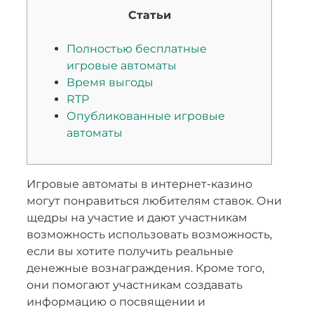
Статьи
Полностью бесплатные
игровые автоматы
Время выгоды
RTP
Опубликованные игровые
автоматы
Игровые автоматы в интернет-казино
могут понравиться любителям ставок. Они
щедры на участие и дают участникам
возможность использовать возможность,
если вы хотите получить реальные
денежные вознаграждения. Кроме того,
они помогают участникам создавать
информацию о посвящении и