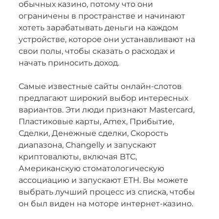
обычных казино, потому что они
ограничены в пространстве и начинают
хотеть зарабатывать деньги на каждом
устройстве, которое они устанавливают на
свои полы, чтобы сказать о расходах и
начать приносить доход.
Самые известные сайты онлайн-слотов
предлагают широкий выбор интересных
вариантов. Эти люди признают Mastercard,
Пластиковые карты, Amex, Прибытие,
Сделки, Денежные сделки, Скорость
диапазона, Changelly и запускают
криптовалюты, включая BTC,
Американскую стоматологическую
ассоциацию и запускают ETH. Вы можете
выбрать лучший процесс из списка, чтобы
он был виден на моторе интернет-казино.