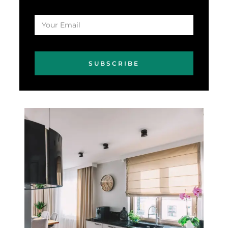
SUBSCRIBE