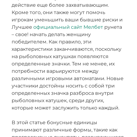
действие еще более захватывающим.
Кроме того, они также могут помочь
игрокам уменьшить ваши бывшие риски и
Лучшее
официальный сайт Мелбет
рунета
– свое! начать делать женщину
победителем. Как правило, эти
характеристики заканчиваются, поскольку
на рыболовных катушках появляются
определенные значки. Тем не менее, их
потребности варьируются между
различными игровыми автоматами. Новые
участники достойны носить с собой три
определенных значка разброса внутри
рыболовных катушек, среди других,
которые может заслужить только каждый.
В этой статье бонусные единицы
принимают различные формы, такие как