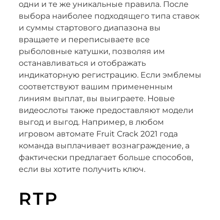
одни и те же уникальные правила. После
выбора наиболее подходящего типа ставок
и суммы стартового диапазона вы
вращаете и переписываете все
рыболовные катушки, позволяя им
останавливаться и отображать
индикаторную регистрацию. Если эмблемы
соответствуют вашим примененным
линиям выплат, вы выиграете. Новые
видеослоты также предоставляют модели
выгод и выгод. Например, в любом
игровом автомате Fruit Crack 2021 года
команда выплачивает вознаграждение, а
фактически предлагает больше способов,
если вы хотите получить ключ.
RTP