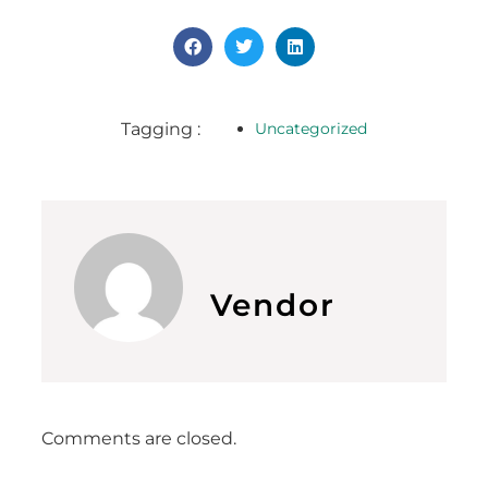
Tagging :
Uncategorized
Vendor
Comments are closed.