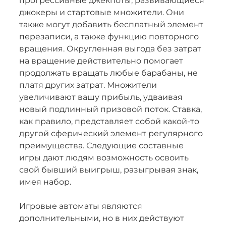
прогрессивные джекпоты, развивающиеся
джокеры и стартовые множители. Они
также могут добавить бесплатный элемент
перезаписи, а также функцию повторного
вращения. Округленная выгода без затрат
на вращение действительно помогает
продолжать вращать любые барабаны, не
платя других затрат. Множители
увеличивают вашу прибыль, удваивая
новый подлинный призовой поток. Ставка,
как правило, представляет собой какой-то
другой сферический элемент регулярного
преимущества. Следующие составные
игры дают людям возможность освоить
свой бывший выигрыш, разыгрывая знак,
имея набор.
Игровые автоматы являются
дополнительными, но в них действуют