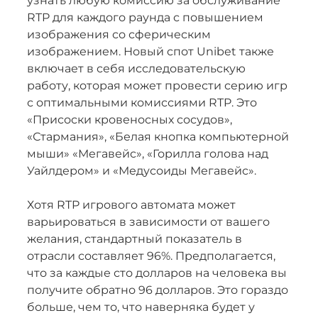
узнать любую комиссию за обслуживание
RTP для каждого раунда с повышением
изображения со сферическим
изображением. Новый спот Unibet также
включает в себя исследовательскую
работу, которая может провести серию игр
с оптимальными комиссиями RTP. Это
«Присоски кровеносных сосудов»,
«Стармания», «Белая кнопка компьютерной
мыши» «Мегавейс», «Горилла голова над
Уайлдером» и «Медусоиды Мегавейс».
Хотя RTP игрового автомата может
варьироваться в зависимости от вашего
желания, стандартный показатель в
отрасли составляет 96%. Предполагается,
что за каждые сто долларов на человека вы
получите обратно 96 долларов. Это гораздо
больше, чем то, что наверняка будет у