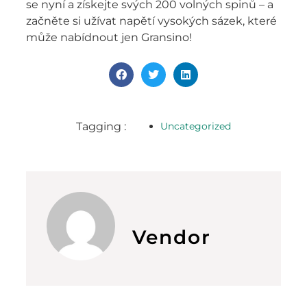
se nyní a získejte svých 200 volných spinů – a
začněte si užívat napětí vysokých sázek, které
může nabídnout jen Gransino!
Tagging :
Uncategorized
Vendor