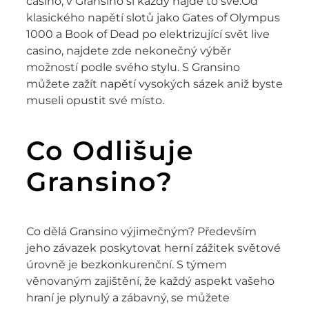
casino, v Gransino si každý najde to své.Od
klasického napětí slotů jako Gates of Olympus
1000 a Book of Dead po elektrizující svět live
casino, najdete zde nekonečný výběr
možností podle svého stylu. S Gransino
můžete zažít napětí vysokých sázek aniž byste
museli opustit své místo.
Co Odlišuje
Gransino?
Co dělá Gransino výjimečným? Především
jeho závazek poskytovat herní zážitek světové
úrovně je bezkonkurenční. S týmem
věnovaným zajištění, že každý aspekt vašeho
hraní je plynulý a zábavný, se můžete