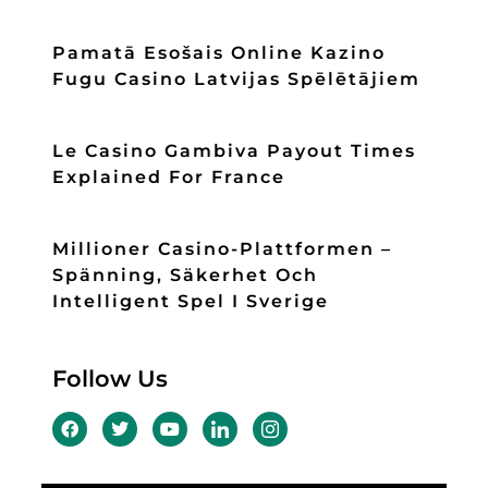
Pamatā Esošais Online Kazino
Fugu Casino Latvijas Spēlētājiem
Le Casino Gambiva Payout Times
Explained For France
Millioner Casino-Plattformen –
Spänning, Säkerhet Och
Intelligent Spel I Sverige
Follow Us