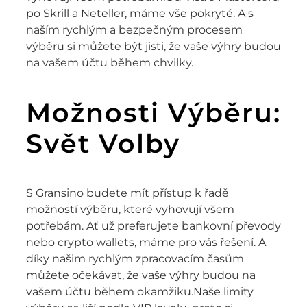
po Skrill a Neteller, máme vše pokryté. A s
naším rychlým a bezpečným procesem
výběru si můžete být jisti, že vaše výhry budou
na vašem účtu během chvilky.
Možnosti Výběru:
Svět Volby
S Gransino budete mít přístup k řadě
možností výběru, které vyhovují všem
potřebám. Ať už preferujete bankovní převody
nebo crypto wallets, máme pro vás řešení. A
díky našim rychlým zpracovacím časům
můžete očekávat, že vaše výhry budou na
vašem účtu během okamžiku.Naše limity