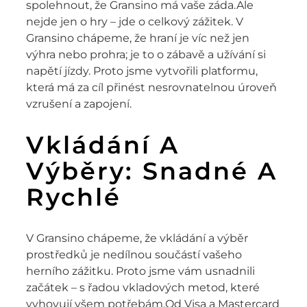
spolehnout, že Gransino má vaše záda.Ale
nejde jen o hry – jde o celkový zážitek. V
Gransino chápeme, že hraní je víc než jen
výhra nebo prohra; je to o zábavě a užívání si
napětí jízdy. Proto jsme vytvořili platformu,
která má za cíl přinést nesrovnatelnou úroveň
vzrušení a zapojení.
Vkládání A
Výběry: Snadné A
Rychlé
V Gransino chápeme, že vkládání a výběr
prostředků je nedílnou součástí vašeho
herního zážitku. Proto jsme vám usnadnili
začátek – s řadou vkladových metod, které
vyhovují všem potřebám.Od Visa a Mastercard