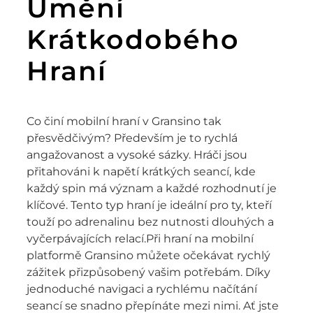
Umění
Krátkodobého
Hraní
Co činí mobilní hraní v Gransino tak
přesvědčivým? Především je to rychlá
angažovanost a vysoké sázky. Hráči jsou
přitahováni k napětí krátkých seancí, kde
každý spin má význam a každé rozhodnutí je
klíčové. Tento typ hraní je ideální pro ty, kteří
touží po adrenalinu bez nutnosti dlouhých a
vyčerpávajících relací.Při hraní na mobilní
platformě Gransino můžete očekávat rychlý
zážitek přizpůsobený vašim potřebám. Díky
jednoduché navigaci a rychlému načítání
seancí se snadno přepínáte mezi nimi. Ať jste