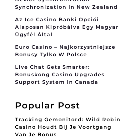
Synchronization In New Zealand
Az Ice Casino Banki Opciói
Alaposan Kipróbálva Egy Magyar
Ügyfél Által
Euro Casino – Najkorzystniejsze
Bonusy Tylko W Polsce
Live Chat Gets Smarter:
Bonuskong Casino Upgrades
Support System In Canada
Popular Post
Tracking Gemonitord: Wild Robin
Casino Houdt Bij Je Voortgang
Van Je Bonus