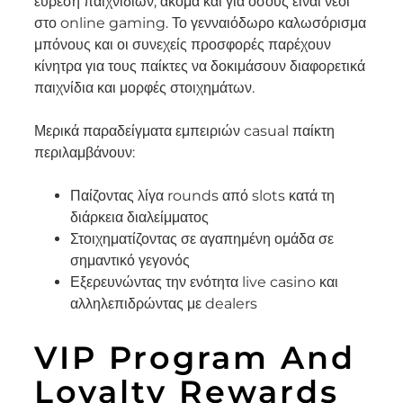
εύρεση παιχνιδιών, ακόμα και για όσους είναι νέοι
στο online gaming. Το γενναιόδωρο καλωσόρισμα
μπόνους και οι συνεχείς προσφορές παρέχουν
κίνητρα για τους παίκτες να δοκιμάσουν διαφορετικά
παιχνίδια και μορφές στοιχημάτων.
Μερικά παραδείγματα εμπειριών casual παίκτη
περιλαμβάνουν:
Παίζοντας λίγα rounds από slots κατά τη
διάρκεια διαλείμματος
Στοιχηματίζοντας σε αγαπημένη ομάδα σε
σημαντικό γεγονός
Εξερευνώντας την ενότητα live casino και
αλληλεπιδρώντας με dealers
VIP Program And
Loyalty Rewards