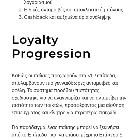
λογαριασμού
Ειδικές ανταμοιβές και αποκλειστικά μπόνους
Cashback και αυξημένα όρια ανάληψης
Loyalty
Progression
Καθώς οι παίκτες προχωρούν στα VIP επίπεδα,
απολαμβάνουν πιο γενναιόδωρες ανταμοιβές και
οφέλη. Το σύστημα προόδου πιστότητας
σχεδιάστηκε για να αναγνωρίζει και να ανταμείβει την
πιστότητα των παικτών, προσφέροντας μια αίσθηση
επιτεύγματος και κίνητρο για περαιτέρω παιχνίδι.
Για παράδειγμα, ένας παίκτης μπορεί να ξεκινήσει
από το Επίπεδο 1 και να φτάσει μέχρι το Επίπεδο 5,