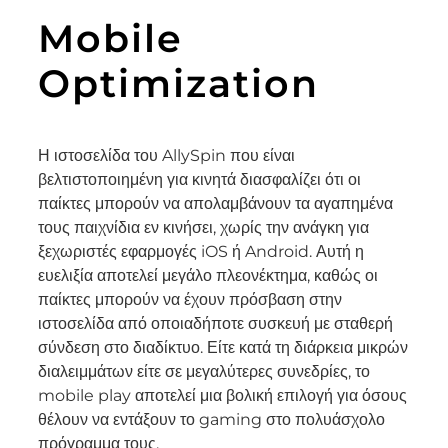
Mobile
Optimization
Η ιστοσελίδα του AllySpin που είναι
βελτιστοποιημένη για κινητά διασφαλίζει ότι οι
παίκτες μπορούν να απολαμβάνουν τα αγαπημένα
τους παιχνίδια εν κινήσει, χωρίς την ανάγκη για
ξεχωριστές εφαρμογές iOS ή Android. Αυτή η
ευελιξία αποτελεί μεγάλο πλεονέκτημα, καθώς οι
παίκτες μπορούν να έχουν πρόσβαση στην
ιστοσελίδα από οποιαδήποτε συσκευή με σταθερή
σύνδεση στο διαδίκτυο. Είτε κατά τη διάρκεια μικρών
διαλειμμάτων είτε σε μεγαλύτερες συνεδρίες, το
mobile play αποτελεί μια βολική επιλογή για όσους
θέλουν να εντάξουν το gaming στο πολυάσχολο
πρόγραμμα τους.