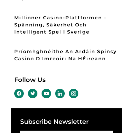
Millioner Casino-Plattformen –
Spänning, Säkerhet Och
Intelligent Spel I Sverige
Príomhghnéithe An Ardáin Spinsy
Casino D’Imreoirí Na HÉireann
Follow Us
Subscribe Newsletter