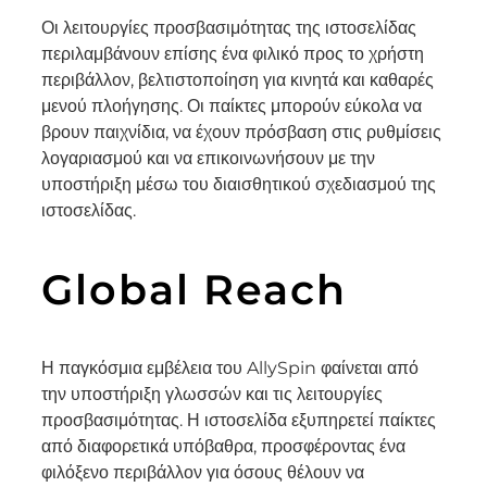
Οι λειτουργίες προσβασιμότητας της ιστοσελίδας
περιλαμβάνουν επίσης ένα φιλικό προς το χρήστη
περιβάλλον, βελτιστοποίηση για κινητά και καθαρές
μενού πλοήγησης. Οι παίκτες μπορούν εύκολα να
βρουν παιχνίδια, να έχουν πρόσβαση στις ρυθμίσεις
λογαριασμού και να επικοινωνήσουν με την
υποστήριξη μέσω του διαισθητικού σχεδιασμού της
ιστοσελίδας.
Global Reach
Η παγκόσμια εμβέλεια του AllySpin φαίνεται από
την υποστήριξη γλωσσών και τις λειτουργίες
προσβασιμότητας. Η ιστοσελίδα εξυπηρετεί παίκτες
από διαφορετικά υπόβαθρα, προσφέροντας ένα
φιλόξενο περιβάλλον για όσους θέλουν να