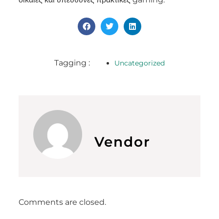
Tagging :
Uncategorized
Vendor
Comments are closed.