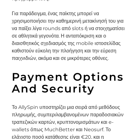
Για παράδειγμα, ένας παίκτης μπορεί να
χρησιμοποιήσει την καθημερινή μετακίνησή του για
να παίξει λίγα rounds από slots ή να στοιχηματίσει
σε αθλητικά γεγονότα. Η ανταπόκριση και ο
διαισθητικός σχεδιασμός της mobile ιστοσελίδας
καθιστούν εύκολη την πλοήγηση και την εύρεση
παιχνιδιών, ακόμα και σε μικρότερες οθόνες.
Payment Options
And Security
Το AllySpin υποστηρίζει μια σειρά από μεθόδους
πληρωμής, συμπεριλαμβανομένων παραδοσιακών
τραπεζικών καρτών, κρυπτονομισμάτων και e-
wallets όπως MuchBetter και Neosurf. Το
ελάχιστο ποσό κατάθεσης είναι €20, και η