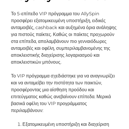
Το 5-επίπεδο VIP πρόγραμμα του AllySpin
προσφέρει εξατομικευμένη υποστήριξη, ειδικές
ανταμοιβές, cashback και αυξημένα όρια ανάληψης
για πιστούς παίκτες. Καθώς οι παίκτες προχωρούν
στα επίπεδα, απολαμβάνουν πιο γενναιόδωρες
ανταμοιβές και οφέλη, συμπεριλαμβανομένης της
αποκλειστικής διαχείρισης λογαριασμού και
αποκλειστικών μπόνους.
Το VIP πρόγραμμα σχεδιάστηκε για να αναγνωρίζει
και να ανταμείβει την πιστότητα των παικτών,
προσφέροντας μια αίσθηση προόδου και
επιτεύγματος καθώς ανεβαίνουν επίπεδα. Μερικά
βασικά οφέλη του VIP προγράμματος
περιλαμβάνουν:
Εξατομικευμένη υποστήριξη και διαχείριση