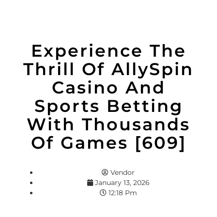
Experience The
Thrill Of AllySpin
Casino And
Sports Betting
With Thousands
Of Games [609]
Vendor
January 13, 2026
12:18 Pm