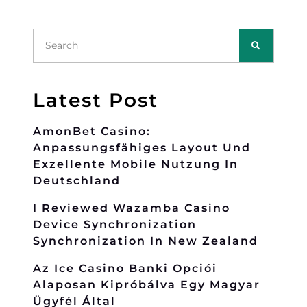
Latest Post
AmonBet Casino:
Anpassungsfähiges Layout Und
Exzellente Mobile Nutzung In
Deutschland
I Reviewed Wazamba Casino
Device Synchronization
Synchronization In New Zealand
Az Ice Casino Banki Opciói
Alaposan Kipróbálva Egy Magyar
Ügyfél Által