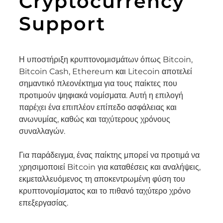
Cryptocurrency
Support
Η υποστήριξη κρυπτονομισμάτων όπως Bitcoin,
Bitcoin Cash, Ethereum και Litecoin αποτελεί
σημαντικό πλεονέκτημα για τους παίκτες που
προτιμούν ψηφιακά νομίσματα. Αυτή η επιλογή
παρέχει ένα επιπλέον επίπεδο ασφάλειας και
ανωνυμίας, καθώς και ταχύτερους χρόνους
συναλλαγών.
Για παράδειγμα, ένας παίκτης μπορεί να προτιμά να
χρησιμοποιεί Bitcoin για καταθέσεις και αναλήψεις,
εκμεταλλευόμενος τη αποκεντρωμένη φύση του
κρυπτονομίσματος και το πιθανό ταχύτερο χρόνο
επεξεργασίας.