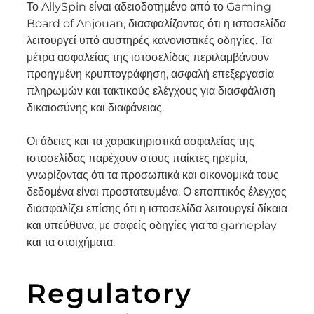
Το AllySpin είναι αδειοδοτημένο από το Gaming
Board of Anjouan, διασφαλίζοντας ότι η ιστοσελίδα
λειτουργεί υπό αυστηρές κανονιστικές οδηγίες. Τα
μέτρα ασφαλείας της ιστοσελίδας περιλαμβάνουν
προηγμένη κρυπτογράφηση, ασφαλή επεξεργασία
πληρωμών και τακτικούς ελέγχους για διασφάλιση
δικαιοσύνης και διαφάνειας.
Οι άδειες και τα χαρακτηριστικά ασφαλείας της
ιστοσελίδας παρέχουν στους παίκτες ηρεμία,
γνωρίζοντας ότι τα προσωπικά και οικονομικά τους
δεδομένα είναι προστατευμένα. Ο εποπτικός έλεγχος
διασφαλίζει επίσης ότι η ιστοσελίδα λειτουργεί δίκαια
και υπεύθυνα, με σαφείς οδηγίες για το gameplay
και τα στοιχήματα.
Regulatory