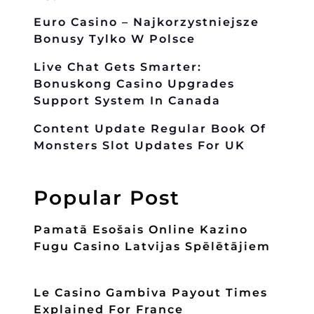
Euro Casino – Najkorzystniejsze
Bonusy Tylko W Polsce
Live Chat Gets Smarter:
Bonuskong Casino Upgrades
Support System In Canada
Content Update Regular Book Of
Monsters Slot Updates For UK
Popular Post
Pamatā Esošais Online Kazino
Fugu Casino Latvijas Spēlētājiem
Le Casino Gambiva Payout Times
Explained For France