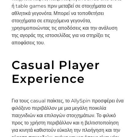
ή table games πριν μεταβεί σε στοιχήματα σε
αθλητικά γεγονότα. Μπορεί να τοποθετήσει
στοιχήματα σε επερχόμενα γεγονότα,
χρησιμοποιώντας τις αποδόσεις και την ανάλυση
της αγοράς της ιστοσελίδας για να στηρίξει τις
αποφάσεις του.
Casual Player
Experience
Για τους casual παίκτες, το AllySpin προσφέρει ένα
φιλόξενο περιβάλλον με μια μεγάλη ποικιλία
παιχνιδιών και επιλογών στοιχημάτων. Το φιλικό
προς το χρήστη περιβάλλον και η βελτιστοποίηση
για κινητά καθιστούν εύκολη την πλοήγηση και την