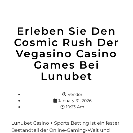
Erleben Sie Den
Cosmic Rush Der
Vegasino Casino
Games Bei
Lunubet
Vendor
January 31, 2026
10:23 Am
Lunubet Casino + Sports Betting ist ein fester
Bestandteil der Online-Gaming-Welt und