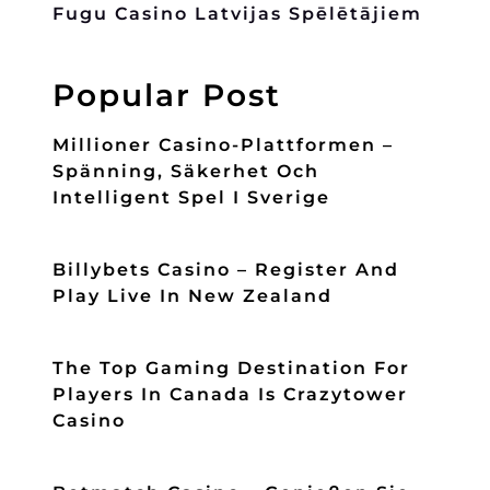
Fugu Casino Latvijas Spēlētājiem
Popular Post
Millioner Casino-Plattformen –
Spänning, Säkerhet Och
Intelligent Spel I Sverige
Billybets Casino – Register And
Play Live In New Zealand
The Top Gaming Destination For
Players In Canada Is Crazytower
Casino