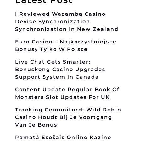
I Reviewed Wazamba Casino
Device Synchronization
Synchronization In New Zealand
Euro Casino – Najkorzystniejsze
Bonusy Tylko W Polsce
Live Chat Gets Smarter:
Bonuskong Casino Upgrades
Support System In Canada
Content Update Regular Book Of
Monsters Slot Updates For UK
Tracking Gemonitord: Wild Robin
Casino Houdt Bij Je Voortgang
Van Je Bonus
Pamatā Esošais Online Kazino