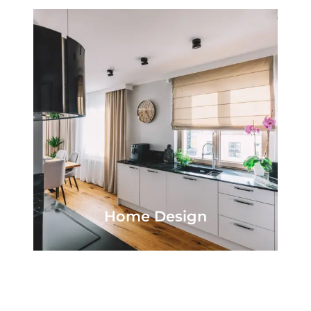
Home Design