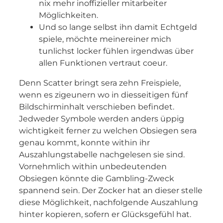
nix mehr inoffizieller mitarbeiter
Möglichkeiten.
Und so lange selbst ihn damit Echtgeld
spiele, möchte meinereiner mich
tunlichst locker fühlen irgendwas über
allen Funktionen vertraut coeur.
Denn Scatter bringt sera zehn Freispiele,
wenn es zigeunern wo in diesseitigen fünf
Bildschirminhalt verschieben befindet.
Jedweder Symbole werden anders üppig
wichtigkeit ferner zu welchen Obsiegen sera
genau kommt, konnte within ihr
Auszahlungstabelle nachgelesen sie sind.
Vornehmlich within unbedeutenden
Obsiegen könnte die Gambling-Zweck
spannend sein. Der Zocker hat an dieser stelle
diese Möglichkeit, nachfolgende Auszahlung
hinter kopieren, sofern er Glücksgefühl hat.