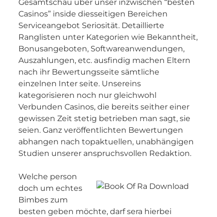
Gesamtschau über unser inzwischen “besten
Casinos” inside diesseitigen Bereichen
Serviceangebot Seriosität. Detaillierte
Ranglisten unter Kategorien wie Bekanntheit,
Bonusangeboten, Softwareanwendungen,
Auszahlungen, etc. ausfindig machen Eltern
nach ihr Bewertungsseite sämtliche
einzelnen Inter seite. Unsereins
kategorisieren noch nur gleichwohl
Verbunden Casinos, die bereits seither einer
gewissen Zeit stetig betrieben man sagt, sie
seien. Ganz veröffentlichten Bewertungen
abhangen nach topaktuellen, unabhängigen
Studien unserer anspruchsvollen Redaktion.
Welche person
doch um echtes
Bimbes zum
besten geben möchte, darf sera hierbei