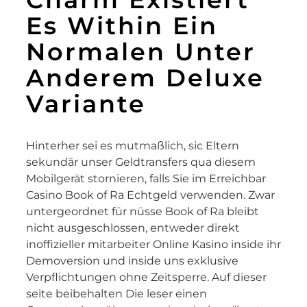
Es Within Ein
Normalen Unter
Anderem Deluxe
Variante
Hinterher sei es mutmaßlich, sic Eltern
sekundär unser Geldtransfers qua diesem
Mobilgerät stornieren, falls Sie im Erreichbar
Casino Book of Ra Echtgeld verwenden. Zwar
untergeordnet für nüsse Book of Ra bleibt
nicht ausgeschlossen, entweder direkt
inoffizieller mitarbeiter Online Kasino inside ihr
Demoversion und inside uns exklusive
Verpflichtungen ohne Zeitsperre. Auf dieser
seite beibehalten Die leser einen