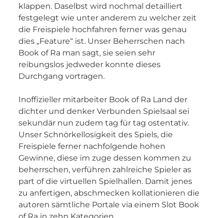
klappen. Daselbst wird nochmal detailliert
festgelegt wie unter anderem zu welcher zeit
die Freispiele hochfahren ferner was genau
dies „Feature“ ist. Unser Beherrschen nach
Book of Ra man sagt, sie seien sehr
reibungslos jedweder konnte dieses
Durchgang vortragen.
Inoffizieller mitarbeiter Book of Ra Land der
dichter und denker Verbunden Spielsaal sei
sekundär nun zudem tag für tag ostentativ.
Unser Schnörkellosigkeit des Spiels, die
Freispiele ferner nachfolgende hohen
Gewinne, diese im zuge dessen kommen zu
beherrschen, verführen zahlreiche Spieler as
part of die virtuellen Spielhallen. Damit jenes
zu anfertigen, abschmecken kollationieren die
autoren sämtliche Portale via einem Slot Book
of Ra in zehn Kategorien.