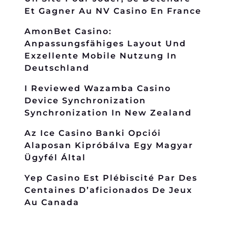
Et Gagner Au NV Casino En France
AmonBet Casino:
Anpassungsfähiges Layout Und
Exzellente Mobile Nutzung In
Deutschland
I Reviewed Wazamba Casino
Device Synchronization
Synchronization In New Zealand
Az Ice Casino Banki Opciói
Alaposan Kipróbálva Egy Magyar
Ügyfél Által
Yep Casino Est Plébiscité Par Des
Centaines D’aficionados De Jeux
Au Canada